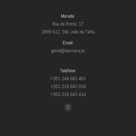
Morada:
Rua da Ponte, 17
2695-612, São João da Talha
Email:
geral@destaca.pt
Telefone:
+351 249 981 401
+351 219 942 034
+351 219 943 414
Find us on:
Facebook
page
opens
in