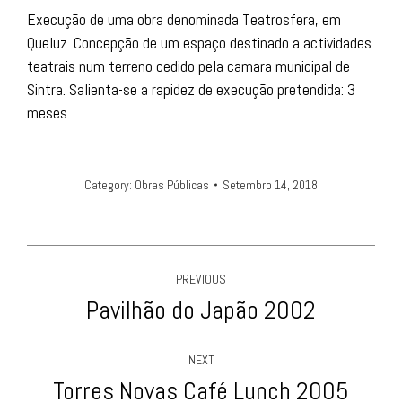
Execução de uma obra denominada Teatrosfera, em
Queluz. Concepção de um espaço destinado a actividades
teatrais num terreno cedido pela camara municipal de
Sintra. Salienta-se a rapidez de execução pretendida: 3
meses.
Category:
Obras Públicas
Setembro 14, 2018
Album
PREVIOUS
navigation
Pavilhão do Japão 2002
Previous
album:
NEXT
Torres Novas Café Lunch 2005
Next