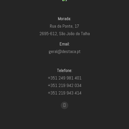
Morada:
Rua da Ponte, 17
2695-612, São João da Talha
Email:
geral@destaca.pt
Telefone:
+351 249 981 401
+351 219 942 034
+351 219 943 414
Find us on:
Facebook
page
opens