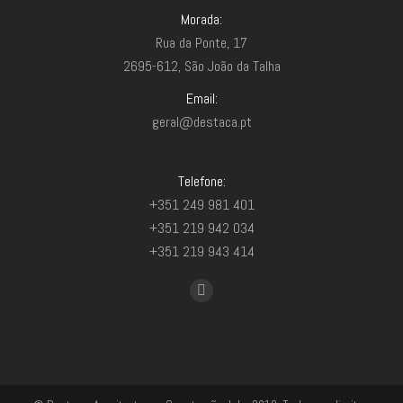
Morada:
Rua da Ponte, 17
2695-612, São João da Talha
Email:
geral@destaca.pt
Telefone:
+351 249 981 401
+351 219 942 034
+351 219 943 414
Find us on:
Facebook
page
opens
in
new